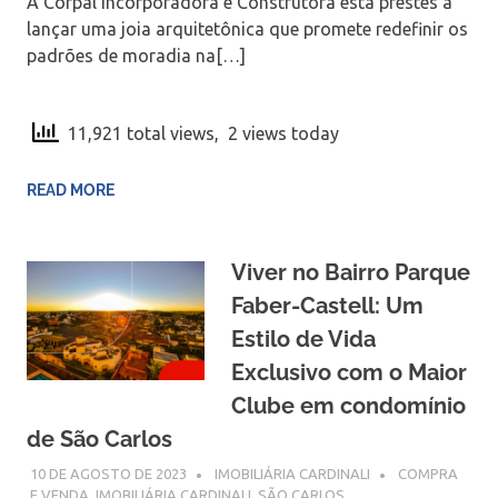
A Corpal Incorporadora e Construtora está prestes a
lançar uma joia arquitetônica que promete redefinir os
padrões de moradia na[…]
11,921 total views, 2 views today
READ MORE
Viver no Bairro Parque
Faber-Castell: Um
Estilo de Vida
Exclusivo com o Maior
Clube em condomínio
de São Carlos
10 DE AGOSTO DE 2023
IMOBILIÁRIA CARDINALI
COMPRA
E VENDA
,
IMOBILIÁRIA CARDINALI
,
SÃO CARLOS