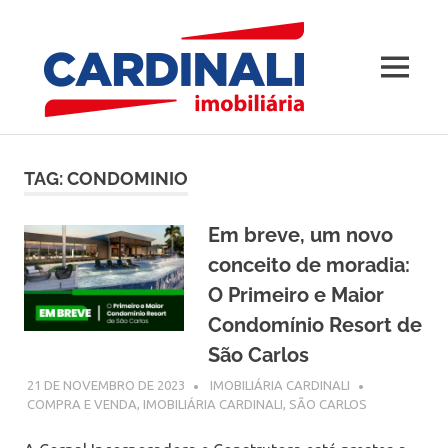
Blog
MENU
–
Imobili
Skip
to
Cardina
TAG:
CONDOMINIO
content
Em breve, um novo
conceito de moradia:
O Primeiro e Maior
Condomínio Resort de
São Carlos
21 DE NOVEMBRO DE 2023
IMOBILIÁRIA CARDINALI
COMPRA E VENDA
,
IMOBILIÁRIA CARDINALI
,
SÃO CARLOS