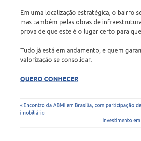
Em uma localização estratégica, o bairro 
mas também pelas obras de infraestrutura
prova de que este é o lugar certo para que
Tudo já está em andamento, e quem garant
valorização se consolidar.
QUERO CONHECER
residencial
Navegação
Previous
Encontro da ABMI em Brasília, com participação de
conde do
Post:
imobiliário
pinhal
de
Next
Investimento em 
Post:
Post