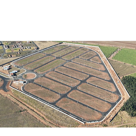
g
biliária
dinali