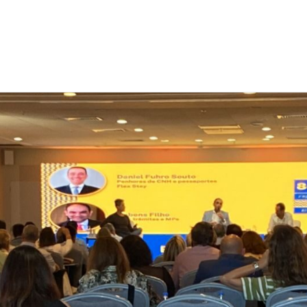
g
biliária
dinali