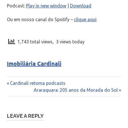
áudio
Podcast:
Play in new window
|
Download
Ou em nosso canal do Spotify –
clique aqui
1,743 total views, 3 views today
Imobiliária Cardinali
Navegação
Previous
Cardinali retoma podcasts
Post:
Next
Araraquara: 205 anos da Morada do Sol
de
Post:
Post
LEAVE A REPLY