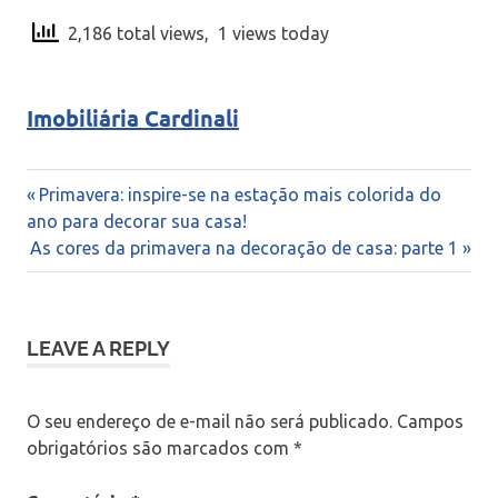
2,186 total views, 1 views today
Imobiliária Cardinali
Navegação
Previous
Primavera: inspire-se na estação mais colorida do
Post:
ano para decorar sua casa!
de
Next
As cores da primavera na decoração de casa: parte 1
Post:
Post
LEAVE A REPLY
O seu endereço de e-mail não será publicado.
Campos
obrigatórios são marcados com
*