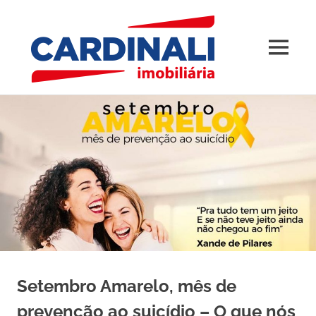
Blog
MENU
–
Imobili
Skip
to
Cardina
content
Setembro Amarelo, mês de
prevenção ao suicídio – O que nós