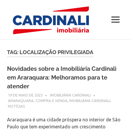
Blog
MENU
–
Imobili
Skip
to
Cardina
TAG:
LOCALIZAÇÃO PRIVILEGIADA
content
Novidades sobre a Imobiliária Cardinali
em Araraquara: Melhoramos para te
atender
19 DE MAIO DE 2023
IMOBILIÁRIA CARDINALI
ARARAQUARA
,
COMPRA E VENDA
,
IMOBILIÁRIA CARDINALI
,
NOTÍCIAS
Araraquara é uma cidade próspera no interior de São
Paulo que tem experimentado um crescimento