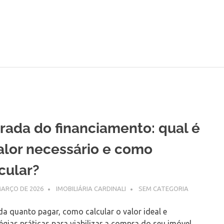
g
biliária
dinali
rada do financiamento: qual é
alor necessário e como
cular?
MARÇO DE 2026
IMOBILIÁRIA CARDINALI
SEM CATEGORIA
a quanto pagar, como calcular o valor ideal e
égias práticas para viabilizar a compra do seu imóvel